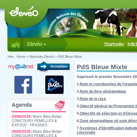
Elevéo
Startseite
Mil
Hier :
Home
>
Startseite Elevéo
>
PdS Bleue Mixte
PdS Bleue Mixte
Approuvé le premier Novembre 2
1.
Nom et coordonnées de l’organis
2.
Nom du livre généalogique
3.
Nom de la race
Agenda
4.
Objectif général du Programme d
5.
Objectifs de sélection et d’éleva
29/08/2026:
Blanc Bleu Belge:
6.
Zone géographique où sont déten
CONCOURS FEMELLES &
EXP.SUP - FRASNES
7.
Systèmes d’identification indivi
30/08/2026:
Blanc Bleu Belge:
concernée
CONCOURS FEMELLES &