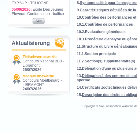
8.
Système utilisé pour l’enregist
EXP.SUP. - TOHOGNE
05/09/2026:
Ecole Des Jeunes
9.
Caractéristiques détaillées de la
Eleveurs Conformation - battice
10.
Contrôles des performances et
Alle
10.1.Contrôles de performances
10.2.Evaluations génétiques
10.3.Procédure d’analyse du géno
Aktualisierung
11.
Structure du Livre généalogiqu
11.1.Section principale
Fleischwettbewerbe
Concours National BBB -
11.2.Section(s) supplémentaire(s)
Libramont
12.
Délégation d’une ou plusieurs a
25/07/2026
13.
Délégation à des centres de col
Milchwettbewerbe
sperme
Concours Montbéliard -
LIBRAMONT
14.
Certificats zootechniques déliv
24/07/2026
15.
Description des droits et oblig
Copyright © AWE Association Wallonne des