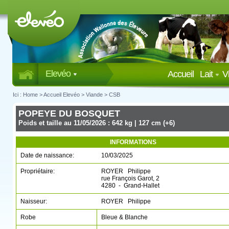
Elevéo
Accueil
Lait
V
Ici :
Home
>
Accueil Elevéo
>
Viande
>
CSB
POPEYE DU BOSQUET
Poids et taille au 11/05/2026 : 642 kg | 127 cm (+6)
INFORMATIONS
Date de naissance:
10/03/2025
Propriétaire:
ROYER Philippe
rue François Garot, 2
4280 - Grand-Hallet
Naisseur:
ROYER Philippe
Robe
Bleue & Blanche