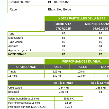
Boucle saumon
BE 069244458
Race
Blanc Bleu Belge
NOTES PARTIELLES DE LA MERE
MERE A TX
DERNIERE COTA
07/07/2025
07/07/2025
93
93
Taille
Musculature
85
85
Type viande
86
86
Aplombs
84
84
Apparence générale
75
75
NOTE FINALE
87
87
PERFORMANCES DU VEAU
CROISSANCE
POIDS
TAILLE
NOR
7 mois
322 kg
108 cm
13 mois
630 kg
123 cm
+4
de 8 à 11 mois
de 7 à 13 mo
Croissance
1.847 kg
1.683 kg
Efficacité
3.86 kg
kg
Valeur bouchère à 13 mois
3981.6 €
Périmètre scrotal à 13 mois
32 cm
Prix au kg sur pied (30/04/2026)
6.32 €