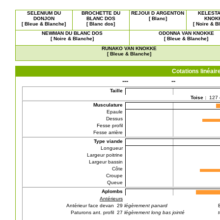
SELENIUM DU
BROCHETTE DU
REJOUI D ARGENTON
KELESTA
DONJON
BLANC DOS
[ Blanc]
KNOK
[ Bleue & Blanche]
[ Blanc dos]
[ Noire & B
NEWMAN DU BLANC DOS
ODONNA VAN KNOKKE
[ Noire & Blanche]
[ Bleue & Blanche]
RUNAKO VAN KNOKKE
[ Bleue & Blanche]
Cotations linéa
---
--
Taille
Toise :
127
Musculature
Epaule
Dessus
Fesse profil
Fesse arrière
Type viande
Longueur
Largeur poitrine
Largeur bassin
Côte
Croupe
Queue
Aplombs
Antérieurs
Antérieur face devan 29
légèrement panard
Paturons ant. profil 27
légèrement long bas jointé