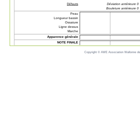
Défauts
Déviation antérieure 0
Bouleture antérieure 0
Peau
Longueur bassin
Ossature
Ligne dessus
Marche
Apparence générale
NOTE FINALE
Copyright © AWE Association Wallonne des