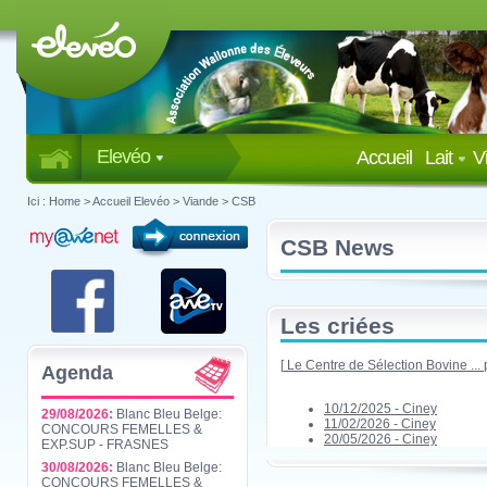
Elevéo
Accueil
Lait
V
Ici :
Home
>
Accueil Elevéo
>
Viande
>
CSB
CSB News
Les criées
[
Le Centre de Sélection Bovine ...
Agenda
10/12/2025 - Ciney
29/08/2026:
Blanc Bleu Belge:
11/02/2026 - Ciney
CONCOURS FEMELLES &
20/05/2026 - Ciney
EXP.SUP - FRASNES
30/08/2026:
Blanc Bleu Belge:
CONCOURS FEMELLES &