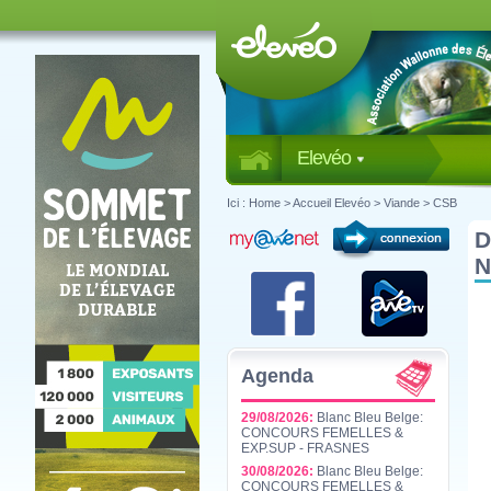
Elevéo
Ici :
Home
>
Accueil Elevéo
>
Viande
>
CSB
D
N
Agenda
29/08/2026:
Blanc Bleu Belge:
CONCOURS FEMELLES &
EXP.SUP - FRASNES
30/08/2026:
Blanc Bleu Belge:
CONCOURS FEMELLES &