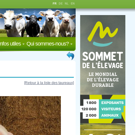
FR
DE
NL
EN
Infos utiles
Qui sommes-nous?
[Retour à la liste des taureaux]