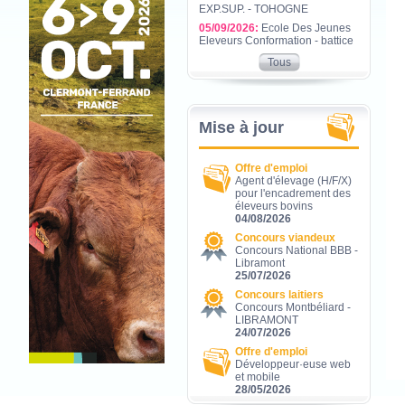
EXP.SUP. - TOHOGNE
05/09/2026:
Ecole Des Jeunes
Eleveurs Conformation - battice
Tous
Mise à jour
Offre d'emploi
Agent d'élevage (H/F/X)
pour l'encadrement des
éleveurs bovins
04/08/2026
Concours viandeux
Concours National BBB -
Libramont
25/07/2026
Concours laitiers
Concours Montbéliard -
LIBRAMONT
24/07/2026
Offre d'emploi
Développeur·euse web
et mobile
28/05/2026