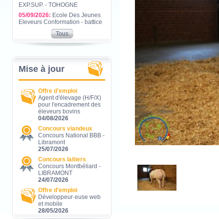
EXP.SUP. - TOHOGNE
05/09/2026:
Ecole Des Jeunes
Eleveurs Conformation - battice
Tous
Mise à jour
Offre d'emploi
Agent d'élevage (H/F/X)
pour l'encadrement des
éleveurs bovins
04/08/2026
Concours viandeux
Concours National BBB -
Libramont
25/07/2026
Concours laitiers
Concours Montbéliard -
LIBRAMONT
24/07/2026
Offre d'emploi
Développeur·euse web
et mobile
28/05/2026