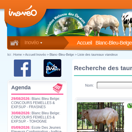
Inovéo
Accueil
Blanc-Bleu-Belge
Ici :
Home
>
Accueil Inovéo
> Blanc-Bleu-Belge > Liste des taureaux viandeux
Recherche des tau
Nom:
Agenda
29/08/2026:
Blanc Bleu Belge:
CONCOURS FEMELLES &
EXP.SUP - FRASNES
30/08/2026:
Blanc Bleu Belge:
CONCOURS FEMELLES &
EXP.SUP. - TOHOGNE
05/09/2026:
Ecole Des Jeunes
Eleveurs Conformation - battice