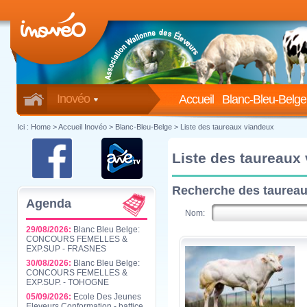
Inovéo
Accueil
Blanc-Bleu-Belge
Ici :
Home
>
Accueil Inovéo
> Blanc-Bleu-Belge > Liste des taureaux viandeux
Liste des taureaux
Recherche des taureau
Agenda
Nom:
29/08/2026:
Blanc Bleu Belge:
CONCOURS FEMELLES &
EXP.SUP - FRASNES
30/08/2026:
Blanc Bleu Belge:
CONCOURS FEMELLES &
EXP.SUP. - TOHOGNE
05/09/2026:
Ecole Des Jeunes
Eleveurs Conformation - battice