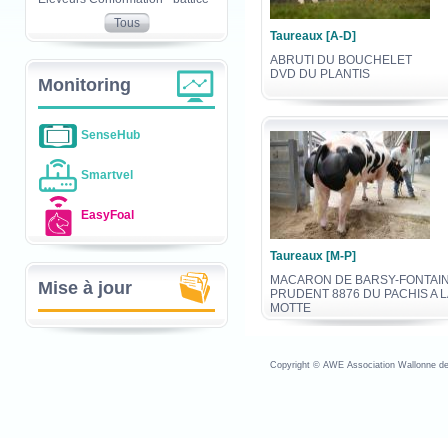
Tous
Taureaux [A-D]
ABRUTI DU BOUCHELET
DVD DU PLANTIS
Monitoring
SenseHub
Smartvel
EasyFoal
Taureaux [M-P]
MACARON DE BARSY-FONTAI
Mise à jour
PRUDENT 8876 DU PACHIS A L
MOTTE
Copyright © AWE Association Wallonne des