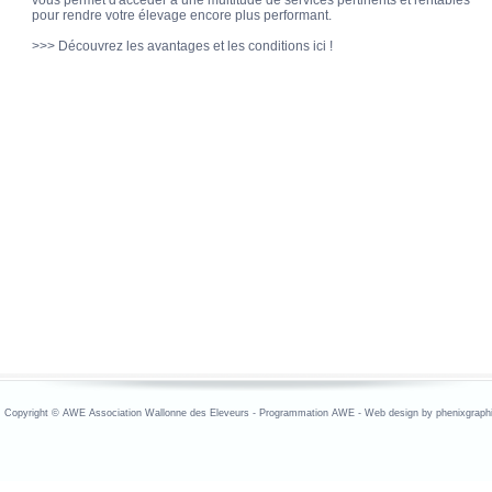
vous permet d'accéder à une multitude de services pertinents et rentables
pour rendre votre élevage encore plus performant.
>>> Découvrez les avantages et les conditions ici !
opyright © AWE Association Wallonne des Eleveurs - Programmation AWE - Web design by phenixgraphi