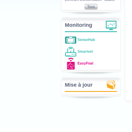
Tous
Monitoring
SenseHub
Smartvel
EasyFoal
Mise à jour
C