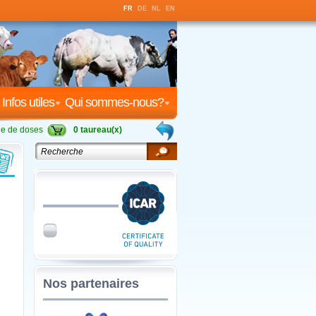
FR
DE
NL
EN
Infos utiles
Qui sommes-nous?
 de doses
0 taureau(x)
Nos partenaires