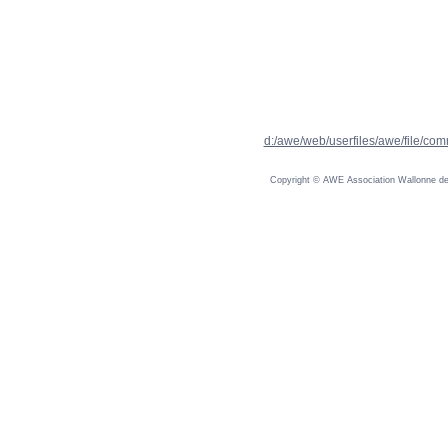
d:/awe/web/userfiles/awe/file/com
Copyright © AWE Association Wallonne des