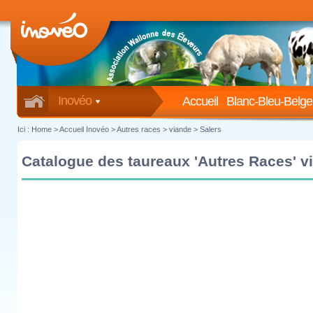
Inovéo
Accueil
Blanc-Bleu-Belge
Ici :
Home
>
Accueil Inovéo
> Autres races > viande > Salers
Catalogue des taureaux 'Autres Races' vi