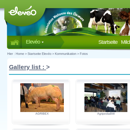
Elevéo
Startseite
Mil
Hier :
Home
>
Startseite Elevéo
>
Kommunikation
>
Fotos
Gallery list :
>
AGRIBEX
AgripediaBW