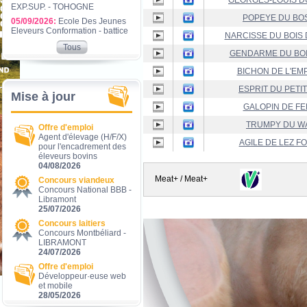
GEORGES-LOUIS D
EXP.SUP. - TOHOGNE
POPEYE DU BO
05/09/2026:
Ecole Des Jeunes
Eleveurs Conformation - battice
NARCISSE DU BOIS 
Tous
GENDARME DU BOI
BICHON DE L'E
ESPRIT DU PETI
Mise à jour
GALOPIN DE F
TRUMPY DU W
Offre d'emploi
Agent d'élevage (H/F/X)
AGILE DE LEZ F
pour l'encadrement des
éleveurs bovins
04/08/2026
Meat+ / Meat+
Concours viandeux
Concours National BBB -
Libramont
25/07/2026
Concours laitiers
Concours Montbéliard -
LIBRAMONT
24/07/2026
Offre d'emploi
Développeur·euse web
et mobile
28/05/2026