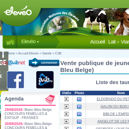
Elevéo
Accueil
Lait
Via
Ici :
Home
>
Accueil Elevéo
>
Viande
>
CSB
Vente publique de jeun
Bleu Belge)
Liste des tau
Vidéo
Photo
Nom
Agenda
ELDORADO DU PET
GALON DU BOIS 
29/08/2026:
Blanc Bleu Belge:
CONCOURS FEMELLES &
BIBI DE L'EMP
EXP.SUP - FRASNES
ANGELOT DE LEZ 
30/08/2026:
Blanc Bleu Belge:
CONCOURS FEMELLES &