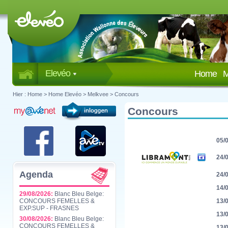
Elevéo
Home
M
Hier :
Home
>
Home Elevéo
>
Melkvee
>
Concours
Concours
05/
24/
Agenda
24/
14/
29/08/2026:
Blanc Bleu Belge:
CONCOURS FEMELLES &
13/
EXP.SUP - FRASNES
13/
30/08/2026:
Blanc Bleu Belge:
CONCOURS FEMELLES &
13/