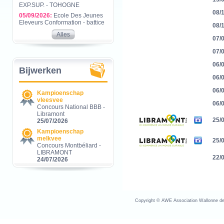
EXP.SUP. - TOHOGNE
08/
05/09/2026:
Ecole Des Jeunes
Eleveurs Conformation - battice
08/
Alles
07/
07/
06/
Bijwerken
06/
06/
Kampioenschap
vleesvee
06/
Concours National BBB -
Libramont
25/
25/07/2026
Kampioenschap
melkvee
25/
Concours Montbéliard -
LIBRAMONT
22/
24/07/2026
Copyright © AWE Association Wallonne des